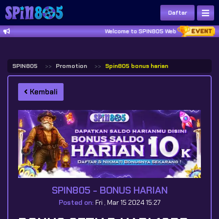
Daftar
Welcome to SPIN805 Web Gacor Terbaik 20
SPIN805
Promotion
Spin805 bonus harian
Kembali
SPIN805 - BONUS HARIAN
Posted on:
Fri , Mar 15 2024 15:27