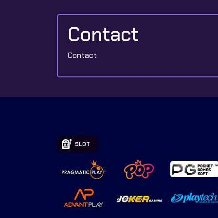
Contact
Contact
SLOT