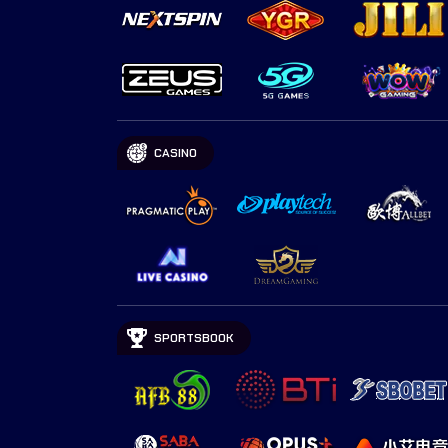
CASINO
SPORTSBOOK